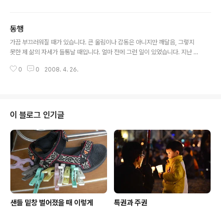
녔던 해가 1997년, 이듬해 2월 졸업을 했고, 촌에 2년 동
안 '쳐박혀'있다 '탈출'했던 그해였다. 두 권짜리 책인데 상
동행
권만 읽고 말았지만. 지난해 이 책이 영화로 만들어진다는
글 내용
소식에 다시 잊혀 졌던 기억을 더듬었던 것 같다. 그러다 말
가끔 부끄러워질 때가 있습니다. 큰 울림이나 감동은 아니지만 깨달음, 그렇지
았다. 그러다 최근에 영화를 보게 됐다. 17년 동안의 만남
못한 제 삶의 자세가 들통날 때입니다. 얼마 전에 그런 일이 있었습니다. 지난 1
과 헤어짐을 어떻게 이해할 수 있을까. 사람들의 공감을 얻
월 10일 TV를 보고섭니다. KBS1 TV에 매주 목요일 밤 11시 30분에 하는 . 그
지 못했으니 흥행도 못했을 것이다. 그냥 특별한 나라에 특
0
0
2008. 4. 26.
날 제목은 ‘아빠, 대학 갈래요’ 20년 전 철강회사에서 일하다 오른손을 잃은 아
별한 시대에 특별하게 청춘을 보내고 머리가 허옇게 센 한
빠. 지금은 택시를 몰지만 회사는 부도났고, 새벽부터 다녀봐야 하루 벌이 500
청..
0원, 1만 원이 전부입니다. 엄마는 식당을 하다 허리를 다쳐 일을 못합니다. 열
여덟 살 민경이는 그런 부모의 큰딸입니다. 버스비가 없다며 걸어가라고 해도
아무렇지도 않게 한 시간 동안 걸어 학교에 가는 마음 깊은 딸입니다. 학교에서
이 블로그 인기글
1, 2등을 놓치지 않을 정도로 공부를 잘하는 데, 의대를 가고 싶은 데..
샌들 밑창 벌어졌을 때 이렇게
특권과 주권