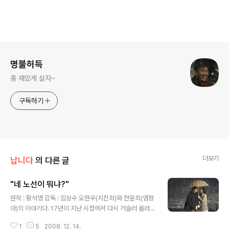
로그 정보
명불허득
좀 재밌게 살자~
구독하기
더보기
납니다
의 다른 글
"네 노선이 뭐냐?"
글 내용
원작 : 황석영 감독 : 임상수 오현우(지진희)와 한윤희(염정
아)의 이야기다. 17년이 지난 시점에서 다시 거슬러 올라간
다. 1980년 독재시대에서 두 남녀의 만남으로. 내가 이 이
1
5
2008. 12. 14.
야기를 처음 만난 건 1999년. 내가 대학을 마지막으로 다