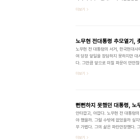
평가가 이뤄질 것이다. 정치권과 시민
더보기
주주의의, 정치개혁, 권위주의 타파, 
그가 온몸으로 맞서면서 실험과 좌절을
지방분권, 국가균형발전이다. 그가 추구
노무현 전대통령 추모열기, 
노무현 전 대통령의 서거, 한국현대사
여 당장 앞일을 장담하지 못하지만 대
다. 그만큼 앞으로 미칠 파문이 만만찮
아니겠는가?"라며 세상을 떠났지만 정
더보기
고 섣부른 판단이나 계획을 피하고 있
것 같지만 그만큼 앞으로 어떻게 상황
칠 파문, 그중에서도 핵심단어들만 나열
뻔뻔하지 못했던 대통령, 노
안타깝고, 아깝다. 노무현 전 대통령의
야 했을까. 그럴 수밖에 없었을까 싶지
무 가볍다. 그의 삶은 파란만장했다. 
로 돌아온 첫 대통령, 대통령의 고향마
더보기