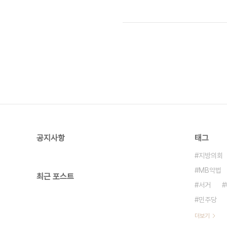
께 찍어주는 그였다. 발가락 양말에 슬
모습도 권위와는 먼 시골 아저씨, 할아
각하지는 않는다. 권력을 자본에 내준 
공지사항
태그
지방의회
MB악법
최근 포스트
서거
민주당
더보기