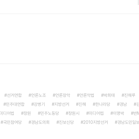
리퍼 신은 그의 모습은 더 정겹게 다가왔다. 마을 상점에서 담배를 문
버지였다. 그렇다고 나는 그가 대통령을 하면서 모든 걸 잘했다고 생
그가 싫었다. 잘못한 것도 있지만 한국 역..
선거연합
언론노조
언론장악
언론악법
박희태
진해루
민주대연합
강병기
지방선거
진해
한나라당
경남
미디어법
창원
민주노동당
창원시
미디어렙
이명박
반
국민참여당
경남도의회
진보신당
2010지방선거
경남도민일