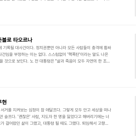
사회가 공통으로 노 전 대통령의 공적으로 인정하는 것들은 인권, 민
남북화해협력, 지역주의 타파, 지역균형발전 등이다. 지역주의 타파가
 거쳤던 가치이지만 남은 숙제가 많다. 비상결의로 추구했던 가치는
한 지방분권의 가치는 취임사에 잘 녹아있다. 그는..
촛불로 타오르나
에 기록될 대사건이다. 정치권뿐만 아니라 모든 사람들이 충격에 휩싸
사건임을 부정하는 이는 없다. 스스럼없이 '핵폭탄'이라는 말도 나온
을 것으로 보인다. 노 전 대통령은 "삶과 죽음이 모두 자연의 한 조각
치계는 후폭풍에 촉각을 곤두세우고 있다. 이 때문에 여야를 막론하
다. 장례기간에는 슬픔을 달래고 고인의 명복을 비는 데만 몰두하자는
이 전개될지 관측하기 어렵다는 것이다. 그럼에도, 앞으로 정국에 미
해보면 이렇다. 당장에는 '추모와 촛불'로 시작해 6월 ..
무현
 서거를 지켜보는 심정이 참 애달프다. 그렇게 모두 안고 세상을 떠나
만 슬프다. '괜찮은' 사람, 지도자 한 명을 잃었다고 해버리기에는 너
그가 걸어왔던 삶이 그랬고, 대통령 될 때도 그랬다. 퇴임해서 고향으
을이 관광지가 되고, 구경온 사람들에게 매일 인사를 하고 사진을 함