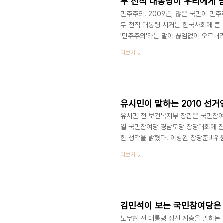
두 전직 대통령이 우리에게 
민주주의. 2009년, 많은 국민이 민
두 전직 대통령 서거는 한국사회에 큰 
'민주주의'라는 말이 끊임없이 오르내리
환경을 이야기하고 생태농업을 연구하며
더보기
시절 고삐를 놓아버렸던 검찰과 국세청
계 로비사건에 대한 검찰의 칼끝은 수족
로 몸을 던지는 극단을 선택한 비운의 전
유시민이 말하는 2010 선거
유시민 전 보건복지부 장관은 국민참여당
일 국민참여당 경남도당 창당대회에 참석
한 생각을 밝혔다. 이병완 창당준비위
에 앞선 기자간담회에서 "한나라당 세
더보기
독점구조를 깨뜨려야 한다. 1대 1로 
회세력이 영남에서는 한나라당, 호남에
장은 내년 지방선거에 대해 '지방권력 분
김민석이 보는 국민참여당은 
노무현 전 대통령 정신 계승을 말하는