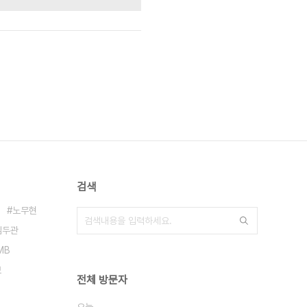
검색
노무현
김두관
MB
보
전체 방문자