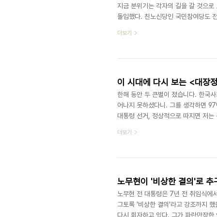
지금 분위기는 각자의 길을 갈 것으로
돌입했다. 친노신당인 국민참여당도 전국
현 전 대통령 정신 계승을 말한다. 특
더보기
를 만들겠다고 다짐하고 있다. 내년 6
에서 노 전 대통령 정신 계승은 선거
내년 지방선거에서 '선거연합', '진보대연
이 시대에 다시 보는 <대장
한해 동안 두 큰별이 졌습니다. 한국사
어나지 못하셨다니. 그를 생각하면 97
대통령 선거, 정상적으로 따지면 저는 
다. 범민주 단일후보, 그를 찍었습니다
더보기
할 수 있어 기뻤습니다. 외환위기에 생
그가 생각납니다. 평양으로 건너가 두
습니다. 김대중, 노무현 시대는 갔습니다
노무현이 '비상한 결의'로 
노무현 전 대통령은 7년 전 취임식에서
그토록 '비상한 결의'라고 강조까지 했
다시 회자하고 있다. 그가 파란만장한