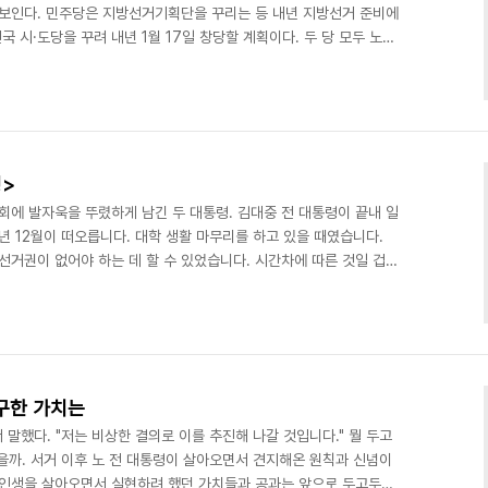
 보인다. 민주당은 지방선거기획단을 꾸리는 등 내년 지방선거 준비에
 시·도당을 꾸려 내년 1월 17일 창당할 계획이다. 두 당 모두 노무
히 '지역주의 타파'를 내걸며 한나라당 당세가 강한 영남권에서 교두보
월 2일 치러질 지방선거가 노 전 대통령 서거 1주기와 맞물린다는 점
에서 유효한 구호임은 틀림없다. 그러나 야권과 시민사회세력 내에서
합', '민주대연합' 등 연대의 논의가 활발..
정>
회에 발자욱을 뚜렸하게 남긴 두 대통령. 김대중 전 대통령이 끝내 일
년 12월이 떠오릅니다. 대학 생활 마무리를 하고 있을 때였습니다.
선거권이 없어야 하는 데 할 수 있었습니다. 시간차에 따른 것일 겁니
. 밤새 개표를 지켜봤던 기억이 생생합니다. 큰 변화를 맞고 졸업을
존이 왔다갔다 하는 국민을 이야기 하던 대목(취임사)에서 목이 메던
 손 맞잡던 장면을 보며 울컥하기도 했습니다. 그러나 과거는 필요없
. 이제는 앞으로 뭘 해야 할 것인지 구체적..
추구한 가치는
 말했다. "저는 비상한 결의로 이를 추진해 나갈 것입니다." 뭘 두고
을까. 서거 이후 노 전 대통령이 살아오면서 견지해온 원칙과 신념이
 인생을 살아오면서 실현하려 했던 가치들과 공과는 앞으로 두고두고