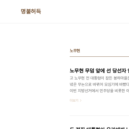
본문 바로가기
명불허득
노무현
노무현 무덤 앞에 선 당선자
고 노무현 전 대통령이 잠든 봉하마을은
녘은 무논으로 바뀌어 모심기에 바빴다.
이번 지방선거에서 민주당을 비롯한 야
현 전 대통령 무덤 앞에서 무슨 말을 
더보기
무게가 더 무거웠을까. 선거 이튿날인
자를 시작으로 민주당 김맹곤 김해시장
강원도지사 당선자는 4일 아침 말없이 