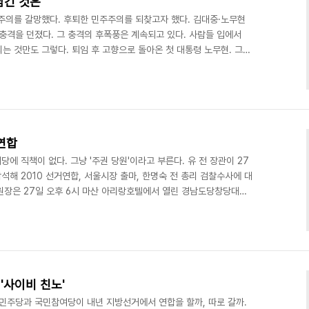
남긴 것은
주주의를 갈망했다. 후퇴한 민주주의를 되찾고자 했다. 김대중·노무현
충격을 던졌다. 그 충격의 후폭풍은 계속되고 있다. 사람들 입에서
는 것만도 그렇다. 퇴임 후 고향으로 돌아온 첫 대통령 노무현. 그는
 명예로운 퇴임자가 되고자 했다. 그러나 뜻을 이루지 못했다. 재임
이 오히려 자신의 목을 죄었다. 태광실업 박연차 회장을 둘러싼 정관
과 가족으로 향했다. 결국, 그는 봉하마을 사저 뒷산 바위에서 스스
직 대통령이 되고 말았다. 그는 "아무것도 할 수..
연합
에 직책이 없다. 그냥 '주권 당원'이라고 부른다. 유 전 장관이 27
해 2010 선거연합, 서울시장 출마, 한명숙 전 총리 검찰수사에 대
원장은 27일 오후 6시 마산 아리랑호텔에서 열린 경남도당창당대회
력에 대해서는 공조를 해서 우선 해소해야 하고 호남에서는 민주당
맞붙게 해야 한다"라고 말했다. 이는 진보정당을 비롯한 야당과 시민사
서는 민주당에 맞설 단일 후보를 세워야 한다는 것이다. 이병완 위원
립시대'가 되는 해라고 강조했다. 이와 관련, "내년..
'사이비 친노'
 민주당과 국민참여당이 내년 지방선거에서 연합을 할까, 따로 갈까.