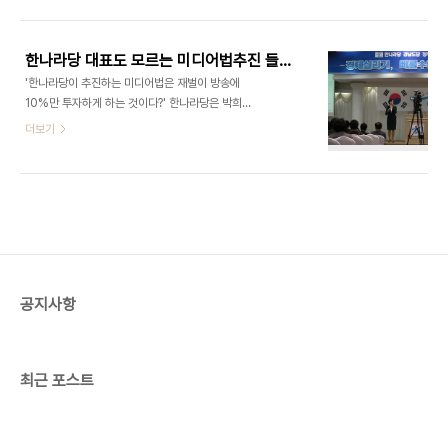
재벌에게 딱 10% 투자할 길을 열어주자며 한 말입
'속도전'을 강조했습니다. "전광석화처럼, 질풍노도
니다. 한나라당은 박희태 당 대표도 제대로 알지 못하
처럼 밀어붙여야 한다. 그래서 국민이 KTX..
는 방송법, 신문법개정 등 미디어법을 추진한 것이 들
한나라당 대표도 모르는 미디어법추진 들통나다
통난 꼴입니다. 박 대표는 15일 오후 경남 창원에서
'한 나라당이 추진하는 미디어법은 재벌이 방송에
열린 '한나라당 경남도당 주요쟁점법안 정책설명
10%만 투자하게 하는 것이다?' 한나라당은 박희태
회'에서 장장 16분 동안 연설을 했습니다. 당원들에
대표도 제대로 알지 못하는 방송법, 신문법개정 등 미
더보기
게 설연휴때 열심히 주변에 전파해서 여론을 모아 2
디어법을 추진한 것이 드러났습니다. 박 대표가 15일
월 임시국회때 다시 한번 밀어붙여보겠다는 계산일
오후 경남 창원에서 열린 '한나라당 경남도당 주요쟁
겁니다. 이날 박 대표가 뭐라 말했느냐? 자신들이 추
점법안 정책설명회'에서 뭐라 말했는지 함 보십시오.
진하는 미디어법에 대해 언론장악음모라는 비판 목
박 대표는 자신들이 추진하는 미디어법에 대해 언론
소리에 이렇게..
장악음모라고 비판에 대해 이렇게 말했습니다. "지금
은 재벌이 방송에 투자할 수 있는 게 4%다. 재벌이
MBC라든지 방송에 투자할 수 있는 게 4%"라며 이
를 10%로 늘리려고 방송법 개정을 추진한다고 했습
공지사항
니다. 그는 이어 네 손가락을 펴보이며 "4%로는 부
족하다. 그래서 10%로 늘리는 거다. 아예 늘리는 게
아니다. 10%로 늘린다고 재벌이 방송을 장..
최근 포스트