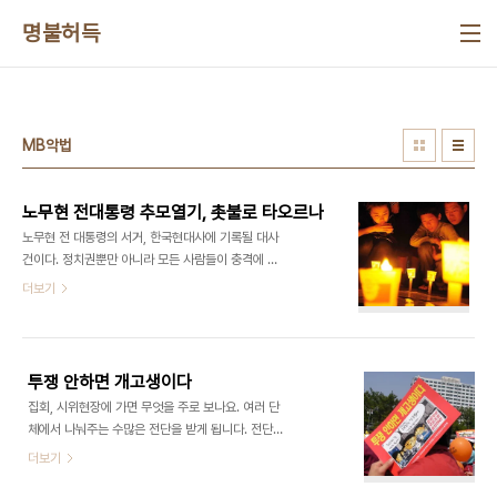
본문 바로가기
명불허득
MB악법
노무현 전대통령 추모열기, 촛불로 타오르나
노무현 전 대통령의 서거, 한국현대사에 기록될 대사
건이다. 정치권뿐만 아니라 모든 사람들이 충격에 휩
싸여 당장 앞일을 장담하지 못하지만 대사건임을 부
더보기
정하는 이는 없다. 스스럼없이 '핵폭탄'이라는 말도
나온다. 그만큼 앞으로 미칠 파문이 만만찮을 것으로
보인다. 노 전 대통령은 "삶과 죽음이 모두 자연의 한
조각 아니겠는가?"라며 세상을 떠났지만 정치계는
투쟁 안하면 개고생이다
후폭풍에 촉각을 곤두세우고 있다. 이 때문에 여야를
집회, 시위현장에 가면 무엇을 주로 보나요. 여러 단
막론하고 섣부른 판단이나 계획을 피하고 있다. 장례
체에서 나눠주는 수많은 전단을 받게 됩니다. 전단은
기간에는 슬픔을 달래고 고인의 명복을 비는 데만 몰
햇빛가리개나 깔고 앉기에도 좋습니다만 그 내용만
더보기
두하자는 것 같지만 그만큼 앞으로 어떻게 상황이 전
꼼꼼히 봐도 세상 돌아가는 이야기를 다 알수 있니다.
개될지 관측하기 어렵다는 것이다. 그럼에도, 앞으로
문제는 이런 이야기들이 언론에는 자세히 나오지 않