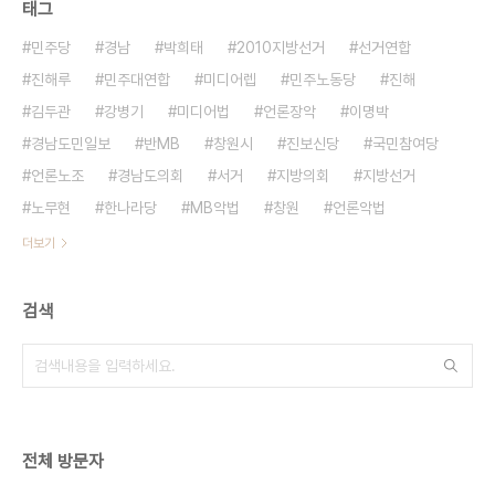
태그
민주당
경남
박희태
2010지방선거
선거연합
진해루
민주대연합
미디어렙
민주노동당
진해
김두관
강병기
미디어법
언론장악
이명박
경남도민일보
반MB
창원시
진보신당
국민참여당
언론노조
경남도의회
서거
지방의회
지방선거
노무현
한나라당
MB악법
창원
언론악법
더보기
검색
전체 방문자