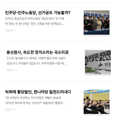
정국에 미칠 파문, 그중에서도 핵심단어들만 나열해
는다는 것입니다. 또 집회장에 걸린 펼침막이나 피켓
보면 이렇다. 당장에는 '추모와 촛불'로 시작해 6월 ..
을 보면 그날 집회의 핵심 주장을 파악할 수 있습니
민주당-민주노동당, 선거공조 가능할까?
다. 오늘 노동절 집회에는 가보셨는지요. 5월 1일 다
민주당 경남도당과 민주노동당 경남도당이 '반 이명
시 촛불을 든다고 들었습니다. 5월 1일 다시 켠 '촛
박 정부, 반 한나라당' 전선 구축을 위한 정책공조를
불'을 6월 10일 '횃불'로 만들자는 거지요. 오늘 경남
강화키로 했습니다. 그러나 내년 지방선거를 대비한
더보기
창원에서도 노동자와 시민사회단체, 농민, 학생, 이주
선거공조 공론화는 이르다며 선을 그었습니다. 두 당
노동자가 한자리에 모여 119주년 맞는 노동절을 기
의 경남도당은 지난 6일 오전 창원컨벤션센터에서
념했습니다. 기념이 아니라 투쟁선포를 했다고 보는
지역위원장 연석회의를 열고 공동선언문을 통해 "민
게 옳겠습니다. 민주노총은 '사회연대'를..
주주의를 염원하는 모든 시민사회의 힘을 모아 MB
용산참사, 속도전 망치소리는 곡소리로
악법을 기필코 저지하고 용산참사의 진실을 밝혀낼
드디어 밀어붙이기 대마왕, 이명박 불도저에 사달이
것이며, 지역의 현안에 대해서도 적극적으로 공동 대
났습니다. 두려움이 앞섭니다. 하루아침에 사람 목숨
응해 나갈 것"이라고 밝혔습니다. 이날 민주당 최철
이, 그것도 세상이 모두 지켜보는 데서 만행을 저지르
더보기
국(김해을) 도당위원장, 민주노동당 이병하 도당위원
는 이 정부를 생각하면 정말 겁이 납니다. 불행한 시
장과 강기갑(사천)·권영길(창원을) 의원을 비롯해 두
대, 나라에 살고 있다는 걸 생각하면 가슴이 답답해집
당 도내 지역위원장과 기초·광역의원, 당직자가 한자
니다. 지금 상황을 생각하면 이명박 정부와 한나라당
리에 앉았습니다. 두 당의 공조는 전국에서 처음 뜻을
의 속도전, 그 말이 생각납니다. '전국토 망치소리가
모은 것이..
박희태 황당발언, 한나라당 밑천드러내다
울리도록 하자'. 그런데 지금 나라 꼴이 '전국에 곡소
'한 나라당이 추진하는 미디어법은 재벌이 방송에
리가 울리는' 것 같습니다. 생존을 위한 몸부림을 치
10%만 투자하게 하는 것이다?' 맞을까요? 틀릴까
다 죽어간 그들을 애도하는 곡소리, 살떨리는 이 공포
요? 정답은 삐~~ X입니다. 한나라당 박희태 대표가
더보기
에 미쳐버릴 것 같은 울음소리. 한나라당 박희태 대표
신성장동력을 위해 미디어법을 통과시켜야 한다며
는 지난 15일 주요법안 정책설명회에서 다시 한번