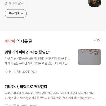
좀 재밌게 살자~
구독하기
더보기
삐딱이
의 다른 글
맞벌이의 비애2-"나는 종일반"
글 내용
다섯 살 난 아들놈을 보면 참 안됐다 싶을 때가 있습니다.
제가 아들을 유치원 차에 태워주고 출근합니다. 아내는 저
보다 먼저 출근하죠. 잠에서 덜 깬 이놈을 세수시켜, 아침
14
8
2008. 10. 1.
먹여 유치원에 보냅니다. 그렇게 종일 유치원에서 보내고
집으로 바로 오지도 못합니다. 집에 아무도 없으니 말입니
다. 외가에서 있다 엄마, 아빠 중 일찍 오는 이와 그제 서야
겨레하나, 직항로로 평양간다
집으로 갑니다. 맞벌이만 다람쥐 쳇바퀴가 아니라 애들도
글 내용
그렇습니다. 참 안타깝죠. 맞벌이 부부는 싸움도 잦을 겁니
금강산 피격사건 이후 중단됐던 남북 민간교류가 재개된 가운데 우리겨레하나
다. 둘 다 약속이 겹치거나 업무가 늦게 끝나는 날이면 불꽃
되기(이하 겨레하나) 경남운동본부도 평양을 방문한다. 겨레하나 경남본부는 2
이 튀기도 합니다. '이런 게 사는 건지' 싶기도 합니다. 뭘 위
3일 오전 경남도청 프레스센터에서 기자회견을 열고 27일부터 30일까지 3박
해 사는지 헷갈려집니다. 아들놈이 한 번씩 하는 말은 더 안