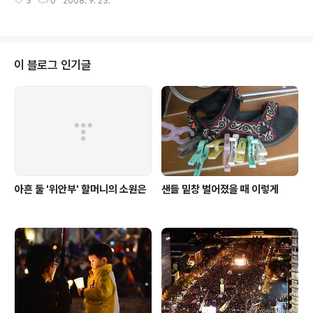
3
0
2008. 9. 23.
4일 일정으로 평양시 삼석구역 양묘장 착공식 참석, 묘향산과 백두산을 둘러보
타깝게 합니다. 이놈이 다니는 유치원에는 나이별로 선재
고 온다고 밝혔다. 겨레하나 방북단 규모는 경남본부 회원 20명을 비롯해 모두
반(5세), 문수..
100여 명이며, 인천공항에서 평양 순안공항을 잇는 직항로를 이용하게 된다.
평양 양묘장 사업은 북녘 산림복구를 위해 남측의 겨레하나와 우리겨레푸른숲,
북측 민족화해협의회와 삼석구역 양묘장이 추진하는 것으로 2010년까지 모두
이 블로그 인기글
7억 원을 들여 10㏊ 면적에 온실, 관리사동, 태양광 발전시설 등이 지어진다.
이번 방북단 단장을 맡은 민..
아흔 둘 '위안부' 할머니의 소원은
샌들 밑창 벌어졌을 때 이렇게