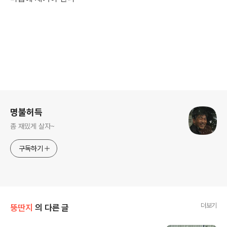
로그 정보
명불허득
좀 재밌게 살자~
구독하기
더보기
뚱딴지
의 다른 글