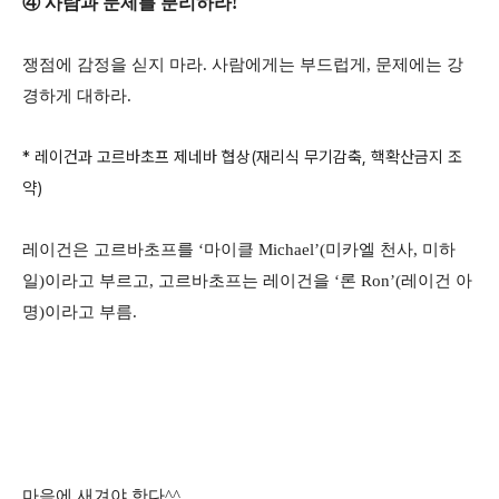
④ 사람과 문제를 분리하라!
쟁점에 감정을 싣지 마라. 사람에게는 부드럽게, 문제에는 강
경하게 대하라.
* 레이건과 고르바초프 제네바 협상(재리식 무기감축, 핵확산금지 조
약)
레이건은 고르바초프를 ‘마이클 Michael’(미카엘 천사, 미하
일)이라고 부르고, 고르바초프는 레이건을 ‘론 Ron’(레이건 아
명)이라고 부름.
마음에 새겨야 한다^^