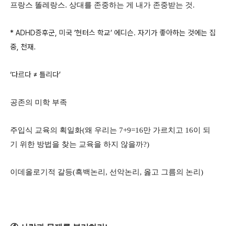
프랑스 똘레랑스. 상대를 존중하는 게 내가 존중받는 것.
* ADHD증후군, 미국 ‘헌터스 학교’ 에디슨. 자기가 좋아하는 것에는 집
중, 천재.
‘다르다 ≠ 틀리다’
공존의 미학 부족
주입식 교육의 획일화(왜 우리는 7+9=16만 가르치고 16이 되
기 위한 방법을 찾는 교육을 하지 않을까?)
이데올로기적 갈등(흑백논리, 선악논리, 옳고 그름의 논리)