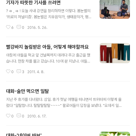
기자가 따뜻한 기사를 쓰려면
글 내용
? => , => ! 오늘 사내 강연을 정리하자면 이렇다. 봄눈별의
‘위로의 저널리즘’. 봄눈별은 치유음악가, 생태음악가, 평화
음악가다.봄눈별의 이야기와 북아메리카 인디언 피리, 엄
6
0
2016. 5. 26.
지 피아노 연주를 들으면서 나를 되돌아보고, 치유 받았다.
오늘 얻은 많은 물음을 잊어버리지 않고 내 삶의 변화로 이
어갈 수 있을까? 혼자만의 휴식이 필요하다고 했다. 강박,
빨강바지 놀림받은 아들, 어떻게 해야할까요
조금 더 해야 하고 남이 하는 거 성에 안 찬다고 여기는 그
글 내용
런 것에서 벗어나는. 스트레스를 어떻게 푸나? 퍼마셔야 하
아침에 아들을 학교 앞 건널목까지 데려다 주고 출근을 했
고 먹어야 하고 그러려면 돈을 더 벌어야 하고 일을 더 해야
습니다. 한참 차를 몰고 갔습니다. 10여 분 지났나. 아들에
하고 그렇게 악순환. 쉬면서 덜 벌고, 덜 일해야 한다고 한
게서 전화가 왔습니다. “아빠 빨강 바지 여자 거라고 놀려.”
다. 맞다. 업무 외에 꼭 다른 걸 한 가지 해야 한다? ‘제대로
0
3
2011. 4. 8.
“빨간색이라고 여자 거 아니야. 나는 빨간색 좋아한다고 하
해야 한다’가 아니라 재미로. 그래야 낭만, 감수성, ..
지.” “애들이 놀려” 울먹이면서 말을 하는데 차를 세웠습니
다. 아들이 아빠랑 대화를 해봐야 소용이 없다고 생각했는
대화-술만 먹으면 일탈
지 전화를 끊더군요. 머리를 굴렸습니다. ‘그냥 내비둬? 하
글 내용
루 넘겨보게’. ‘아니야, 초등학교 생활 이제 한 달 좀 지났는
지난 주 휴가를 다녀왔다. 삼일. 휴가 첫날 여행을 떠나면서 트위터에 이렇게 올
데 학교 가기 싫어할라’. 차를 돌렸습니다. 집으로 돌아가면
렸다 "일탈합니다. 탈탈탈탈탈~~~~" 팔로어들이 답장을 보냈다. "오데서 일탈
서 생각을 했죠. 색깔에 대한 고정관념. 어른, 아이 할 것 없
하고 있노? 나도 끼야도!" "일탈? 무슨일탈? 땡땡이 치고 놀러가? ㅋㅋ" 이런 글
습니다만. 아이들이 빨강, 분홍 이런 거 여자들 색이라고 생
0
0
2010. 6. 17.
도 있었다. "행님 음주만 하면 일탈하잖아요 ㅋㅋ" 그렇다. 나는 삶을 즐길줄 몰
각하게 한 원인을 뭘까. 임신했을 때 의사가 아들이냐, 딸
랐다. 스트레스를 풀줄도 몰랐다. 오로지 퍼 마시고 푸는 게 다였다. 좀 즐겁게
이..
살자. 인간아.
대화-'네이버 바보'