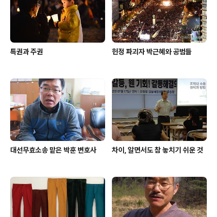
특권과 주권
헌정 파괴자 박근혜와 공범들
대선무효소송 맡은 박훈 변호사
차이, 알면서도 참 놓치기 쉬운 것