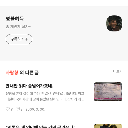
로그 정보
명불허득
좀 재밌게 살자~
구독하기
더보기
사람향
의 다른 글
안내판 읽다 숨넘어가겠네.
글 내용
문장을 흔히 길이에 따라 '간결-만연체'로 나눕니다. 학교
다닐때 국어시간에 많이 들었던 단어입니다. 갑자기 왜 재
미없는 단어를 꺼내느냐구요? 등산길에 샘터를 소개한 안
9
2
2009. 3. 30.
내판 글을 읽다가 숨너어갈 뻔했기 때문입니다. 이 글을 누
가 썼을까? 하면서 숨을 돌리긴 했지만 그 샘터를 지날때마
다 궁금했습니다. 일단 안내판을 한 번 보시죠. '옛날 옛적
"언론은 제 입맛에 맞는 것만 골라쓴다"
에'로 시작하는 첫문장에서 '바랍니다'로 끝나는 9줄의 안