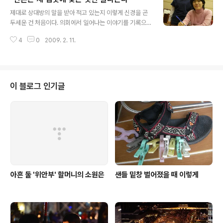
글 내용
내문 한 문장입니다. 중간 중간 쉼표가 있습니다만 이렇게
제대로 상대방의 말을 받아 적고 있는지 이렇게 신경을 곤
긴 문장은 처음 봤습니다. 어떻습니까. 정말 길지 않습니까.
두세운 건 처음이다. 의회에서 일어나는 이야기를 기록으
그래서 이글을 쓴 사람을 찾아나섰습니다. 다음은 그 주인
로, 역사로 남기는 속기사 앞에 앉았기 때문이다. 앞에 앉은
공의 이야기입니다. 진해 돌리 통새미 가꾼 박용대 씨 '강철
4
0
2009. 2. 11.
속기사가 취재수첩에 써내려가는 글자를 꿰뚫는 것 같아
같은 의지와 열정'으로 등산로와 샘을 가꿔 돌보는 사람을
조심스럽다. 혹, 보고 있었느냐고 물으니 "아까부터 계속
수소문했다. 진해 석동..
보고 있었어요"라고 한다. 경남도의회에서 일하는 이혜경
(42 사진 오른쪽)·이기옥(40) 씨는 19년차 속기사. 속기사
라 하면 1분당 320자를 옮겨 적어야 하는 전문직이다. 이
이 블로그 인기글
들은 지난 1991년 지방의회가 부활했을 때부터 도의회를
지켰으니 지방자치의 '산증인'이라고 해도 부족함이 없다.
그들 눈에는 지난 18년 동안 도의회가 어떻게 바뀌었을까.
도의원들이 많이 젊어지고, 사회가 다양해지면서 그에 따
라 전문화, 몇몇 의원의 적..
아흔 둘 '위안부' 할머니의 소원은
샌들 밑창 벌어졌을 때 이렇게