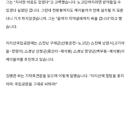
그는 "치사한 마음도 있었다"고 고백했습니다. 노고단까지라면 받아들일 수
있겠다 싶었던 겁니다. 그런데 천왕봉까지도 케이블카가 언제 설치될 지 모른
다니 기가 차지않겠습니까. 그는 "끝까지 막아낼때까지 싸울 겁니다"라고 했
습니다.
지리산국립공원에는 △전남 구례군(산동온천~노고단) △전북 남원시(고기마
을~정령치) △경남 산청군(중산리~제석봉) △경남 함양군(백무동~제석봉)이
케이블카를 추진하고 있습니다.
김병관 씨는 기자회견문을 읽으며 이렇게 말했습니다. "지리산에 철탑을 꽂지
마라. 국립공원을 그대로 놔둬라!"